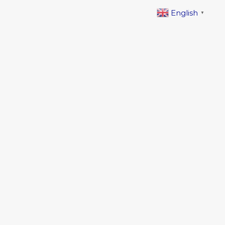
English
▼
About
CIDESCO School
CIDESCO Qualification
Accredation
Gallary
Contact